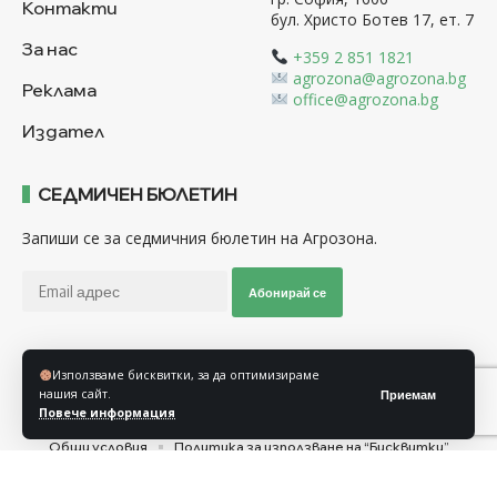
Контакти
бул. Христо Ботев 17, ет. 7
За нас
+359 2 851 1821
agrozona@agrozona.bg
Реклама
office@agrozona.bg
Издател
СЕДМИЧЕН БЮЛЕТИН
Запиши се за седмичния бюлетин на Агрозона.
Абонирай се
Използваме бисквитки, за да оптимизираме
Последвайте ни
нашия сайт.
Приемам
Повече информация
Общи условия
Политика за използване на “Бисквитки”
Политика за защита на личните данни