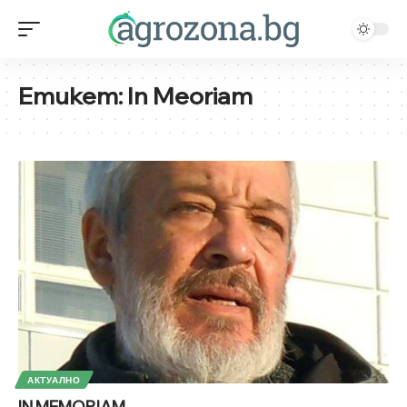
Етикет:
In Meoriam
АКТУАЛНО
IN MEMORIAM