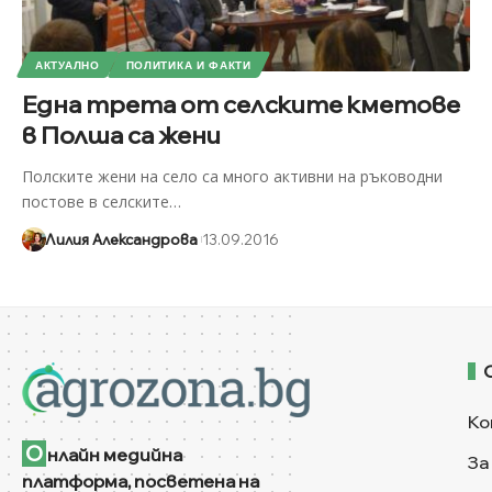
АКТУАЛНО
ПОЛИТИКА И ФАКТИ
Една трета от селските кметове
в Полша са жени
Полските жени на село са много активни на ръководни
постове в селските
…
Лилия Александрова
13.09.2016
Ко
О
нлайн медийна
За
платформа, посветена на