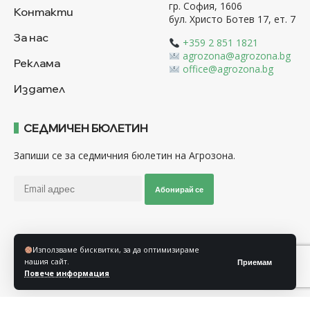
гр. София, 1606
Контакти
бул. Христо Ботев 17, ет. 7
За нас
+359 2 851 1821
agrozona@agrozona.bg
Реклама
office@agrozona.bg
Издател
СЕДМИЧЕН БЮЛЕТИН
Запиши се за седмичния бюлетин на Агрозона.
Абонирай се
Последвайте ни
Използваме бисквитки, за да оптимизираме
нашия сайт.
Приемам
Повече информация
Общи условия
Политика за използване на “Бисквитки”
Политика за защита на личните данни