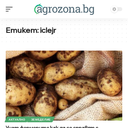
Етикет:
iclejr
АКТУАЛНО
ЗЕМЕДЕЛИЕ
Учат фермерите как да се справят с