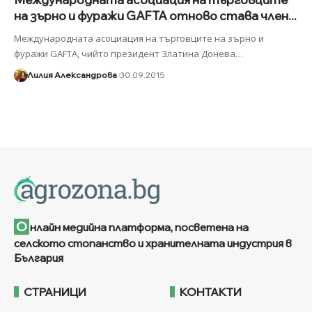
на зърно и фуражи GAFTA отново става член...
Международната асоциация на търговците на зърно и
фуражи GAFTA, чийто президент Златина Донева
…
Лилия Александрова
30.09.2015
О
нлайн медийна платформа, посветена на
селското стопанство и хранителната индустрия в
България
СТРАНИЦИ
КОНТАКТИ