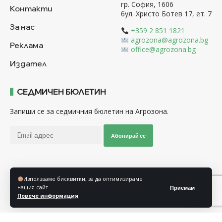
гр. София, 1606
Контакти
бул. Христо Ботев 17, ет. 7
За нас
+359 2 851 1821
agrozona@agrozona.bg
Реклама
office@agrozona.bg
Издател
СЕДМИЧЕН БЮЛЕТИН
Запиши се за седмичния бюлетин на Агрозона.
Абонирай се
Последвайте ни
Използваме бисквитки, за да оптимизираме
нашия сайт.
Приемам
Повече информация
Общи условия
Политика за използване на “Бисквитки”
Политика за защита на личните данни