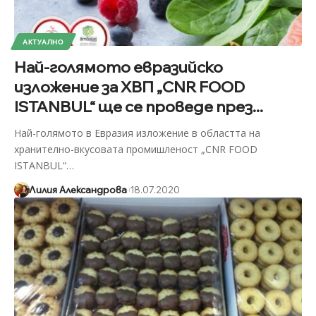
АКТУАЛНО
Най-голямото евразийско
изложение за ХВП „CNR FOOD
ISTANBUL“ ще се проведе през...
Най-голямото в Евразия изложение в областта на
хранително-вкусовата промишленост „CNR FOOD
ISTANBUL“
…
Лилия Александрова
18.07.2020