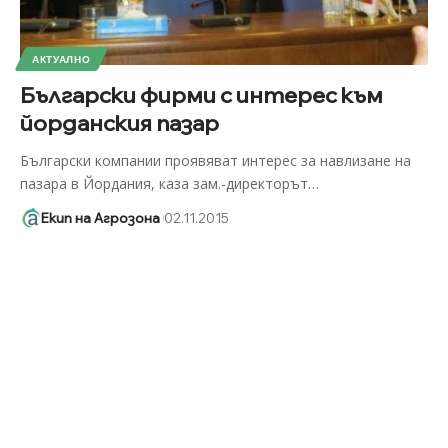
АКТУАЛНО
Български фирми с интерес към
йорданския пазар
Български компании проявяват интерес за навлизане на
пазара в Йордания, каза зам.-директорът
…
Екип на Агрозона
02.11.2015