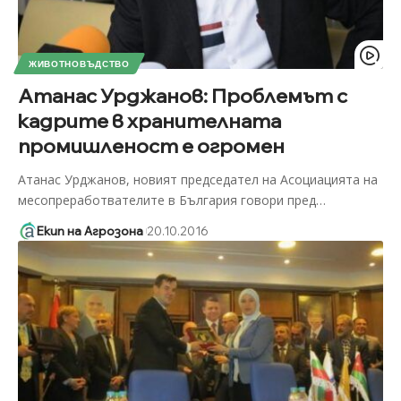
ЖИВОТНОВЪДСТВО
Атанас Урджанов: Проблемът с
кадрите в хранителната
промишленост е огромен
Атанас Урджанов, новият председател на Асоциацията на
месопреработвателите в България говори пред
…
Екип на Агрозона
20.10.2016