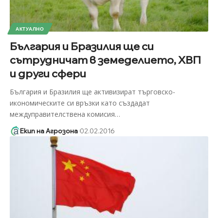
АКТУАЛНО
България и Бразилия ще си
сътрудничат в земеделието, ХВП
и други сфери
България и Бразилия ще активизират търговско-
икономическите си връзки като създадат
междуправителствена комисия
…
Екип на Агрозона
02.02.2016