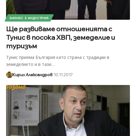
БИЗНЕС & ИНДУСТРИЯ
Ще развиваме отношенията с
Тунис в посока ХВП, земеделие и
туризъм
Тунис приема България като страна с традиции в
земеделието и в тази
…
Кирил Александров
10.11.2017