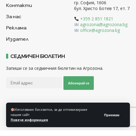
гр. София, 1606
Контакти
бул. Христо Ботев 17, ет. 7
За нас
+359 2 851 1821
agrozona@agrozona.bg
Реклама
office@agrozona.bg
Издател
СЕДМИЧЕН БЮЛЕТИН
Запиши се за седмичния бюлетин на Агрозона.
Абонирай се
Последвайте ни
Използваме бисквитки, за да оптимизираме
нашия сайт.
Приемам
Повече информация
Общи условия
Политика за използване на “Бисквитки”
Политика за защита на личните данни