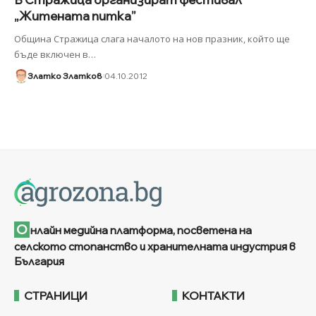
„Житената питка”
Община Стражица слага началото на нов празник, който ще
бъде включен в
…
Златко Златков
04.10.2012
О
нлайн медийна платформа, посветена на
селското стопанство и хранителната индустрия в
България
СТРАНИЦИ
КОНТАКТИ