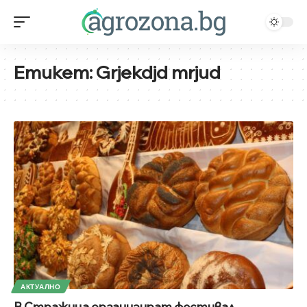
Етикет:
Grjekdjd mrjud
АКТУАЛНО
В Стражица организират фестивал