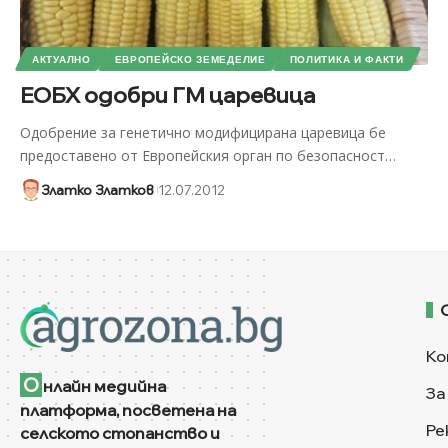
АКТУАЛНО
ЕВРОПЕЙСКО ЗЕМЕДЕЛИЕ
ПОЛИТИКА И ФАКТИ
ЕОБХ одобри ГМ царевица
Одобрение за генетично модифицирана царевица бе
предоставено от Европейския орган по безопасност
…
Златко Златков
12.07.2012
Ко
О
нлайн медийна
За
платформа, посветена на
Ре
селското стопанство и