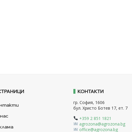
СТРАНИЦИ
КОНТАКТИ
гр. София, 1606
нтакти
бул. Христо Ботев 17, ет. 7
 нас
+359 2 851 1821
agrozona@agrozona.bg
клама
office@agrozona.bg