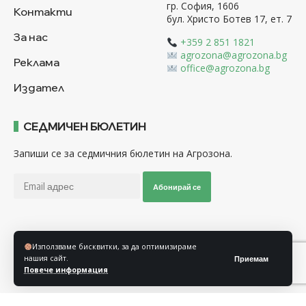
гр. София, 1606
Контакти
бул. Христо Ботев 17, ет. 7
За нас
+359 2 851 1821
agrozona@agrozona.bg
Реклама
office@agrozona.bg
Издател
СЕДМИЧЕН БЮЛЕТИН
Запиши се за седмичния бюлетин на Агрозона.
Абонирай се
Последвайте ни
Използваме бисквитки, за да оптимизираме
нашия сайт.
Приемам
Повече информация
Общи условия
Политика за използване на “Бисквитки”
Политика за защита на личните данни