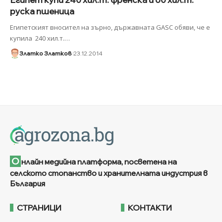
руска пшеница
Египетският вносител на зърно, държавната GASC обяви, че е
купила 240 хил.т.
…
Златко Златков
23.12.2014
О
нлайн медийна платформа, посветена на
селското стопанство и хранителната индустрия в
България
СТРАНИЦИ
КОНТАКТИ