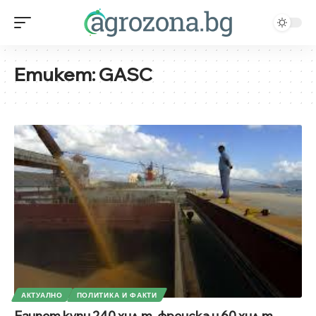
Етикет:
GASC
АКТУАЛНО
ПОЛИТИКА И ФАКТИ
Египет купи 240 хил.т. френска и 60 хил.т.