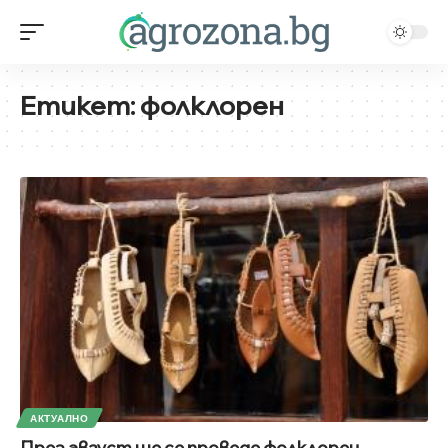
Етикет:
фолклорен
АКТУАЛНО
През август ще се проведе фолклорен