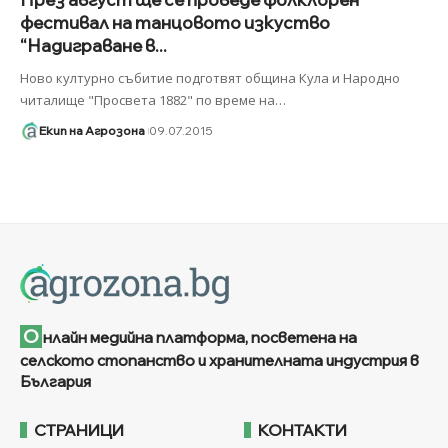
фестивал на танцовото изкуство
“Надиграване в...
Ново културно събитие подготвят община Кула и Народно
читалище "Просвета 1882" по време на
…
Екип на Агрозона
09.07.2015
О
нлайн медийна платформа, посветена на
селското стопанство и хранителната индустрия в
България
СТРАНИЦИ
КОНТАКТИ