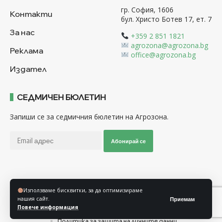
гр. София, 1606
Контакти
бул. Христо Ботев 17, ет. 7
За нас
+359 2 851 1821
agrozona@agrozona.bg
Реклама
office@agrozona.bg
Издател
СЕДМИЧЕН БЮЛЕТИН
Запиши се за седмичния бюлетин на Агрозона.
Абонирай се
Последвайте ни
Използваме бисквитки, за да оптимизираме
нашия сайт.
Приемам
Повече информация
Общи условия
Политика за използване на “Бисквитки”
Политика за защита на личните данни