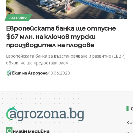
АКТУАЛНО
Европейската банка ще отпусне
$67 млн. на ключов турски
производител на плодове
Европейската банка за възстановяване и развитие (ЕБВР)
обяви, че ще предостави заем
…
Екип на Агрозона
13.06.2020
Ко
О
нлайн медийна