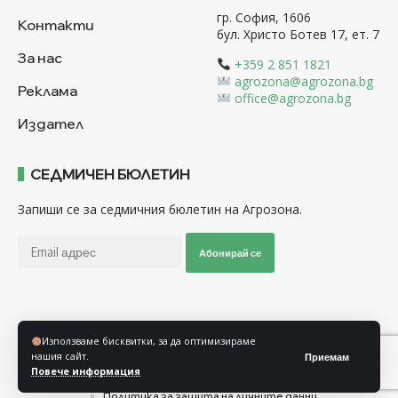
гр. София, 1606
Контакти
бул. Христо Ботев 17, ет. 7
За нас
+359 2 851 1821
agrozona@agrozona.bg
Реклама
office@agrozona.bg
Издател
СЕДМИЧЕН БЮЛЕТИН
Запиши се за седмичния бюлетин на Агрозона.
Абонирай се
Последвайте ни
Използваме бисквитки, за да оптимизираме
нашия сайт.
Приемам
Повече информация
Общи условия
Политика за използване на “Бисквитки”
Политика за защита на личните данни