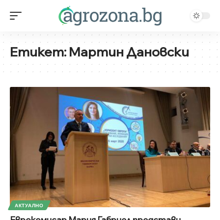
Етикет:
Мартин Дановски
АКТУАЛНО
Еврокомисар Мария Габриел представи