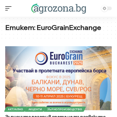
Етикет:
EuroGrainExchange
АКТУАЛНО
АКЦЕНТИ
ЗЪРНОПРОИЗВОДСТВО
Зърнените пазари в ерата на търговските