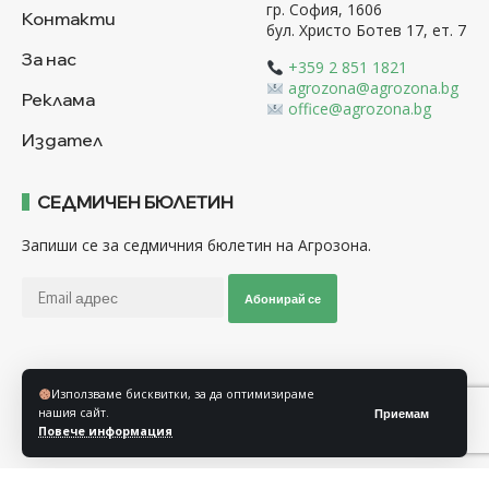
гр. София, 1606
Контакти
бул. Христо Ботев 17, ет. 7
За нас
+359 2 851 1821
agrozona@agrozona.bg
Реклама
office@agrozona.bg
Издател
СЕДМИЧЕН БЮЛЕТИН
Запиши се за седмичния бюлетин на Агрозона.
Абонирай се
Последвайте ни
Използваме бисквитки, за да оптимизираме
нашия сайт.
Приемам
Повече информация
Общи условия
Политика за използване на “Бисквитки”
Политика за защита на личните данни