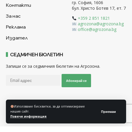
гр. София, 1606
Контакти
бул. Христо Ботев 17, ет. 7
За нас
+359 2 851 1821
agrozona@agrozona.bg
Реклама
office@agrozona.bg
Издател
СЕДМИЧЕН БЮЛЕТИН
Запиши се за седмичния бюлетин на Агрозона.
Абонирай се
Последвайте ни
Използваме бисквитки, за да оптимизираме
нашия сайт.
Приемам
Повече информация
Общи условия
Политика за използване на “Бисквитки”
Политика за защита на личните данни