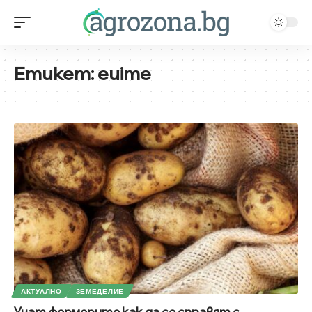
Етикет:
euime
АКТУАЛНО
ЗЕМЕДЕЛИЕ
Учат фермерите как да се справят с