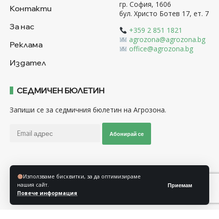
гр. София, 1606
Контакти
бул. Христо Ботев 17, ет. 7
За нас
+359 2 851 1821
agrozona@agrozona.bg
Реклама
office@agrozona.bg
Издател
СЕДМИЧЕН БЮЛЕТИН
Запиши се за седмичния бюлетин на Агрозона.
Абонирай се
Последвайте ни
Използваме бисквитки, за да оптимизираме
нашия сайт.
Приемам
Повече информация
Общи условия
Политика за използване на “Бисквитки”
Политика за защита на личните данни