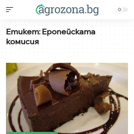
Етикет:
Еропейската
комисия