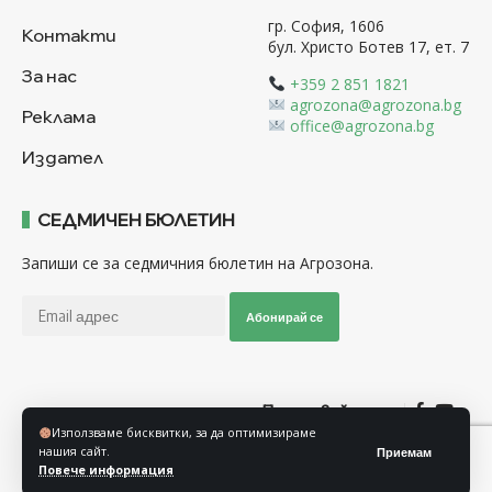
гр. София, 1606
Контакти
бул. Христо Ботев 17, ет. 7
За нас
+359 2 851 1821
agrozona@agrozona.bg
Реклама
office@agrozona.bg
Издател
СЕДМИЧЕН БЮЛЕТИН
Запиши се за седмичния бюлетин на Агрозона.
Абонирай се
Последвайте ни
Използваме бисквитки, за да оптимизираме
нашия сайт.
Приемам
Общи условия
Политика за използване на “Бисквитки”
Повече информация