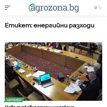
Етикет:
енергийни разходи
АКТУАЛНО
Нова държавна помощ ще покрие