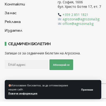
гр. София, 1606
Контакти
бул. Христо Ботев 17, ет. 7
За нас
+359 2 851 1821
agrozona@agrozona.bg
Реклама
office@agrozona.bg
Издател
СЕДМИЧЕН БЮЛЕТИН
Запиши се за седмичния бюлетин на Агрозона.
Абонирай се
Последвайте ни
Използваме бисквитки, за да оптимизираме
нашия сайт.
Приемам
Повече информация
Общи условия
Политика за използване на “Бисквитки”
Политика за защита на личните данни