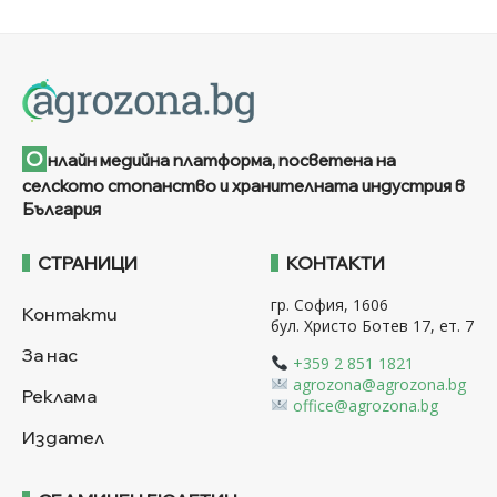
О
нлайн медийна платформа, посветена на
селското стопанство и хранителната индустрия в
България
СТРАНИЦИ
КОНТАКТИ
гр. София, 1606
Контакти
бул. Христо Ботев 17, ет. 7
За нас
+359 2 851 1821
agrozona@agrozona.bg
Реклама
office@agrozona.bg
Издател