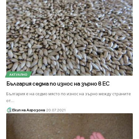
АКТУАЛНО
България седма по износ на зърно в ЕС
България е на седмо място по износ на зърно между страните
от
…
Екип на Агрозона
20.07.2021