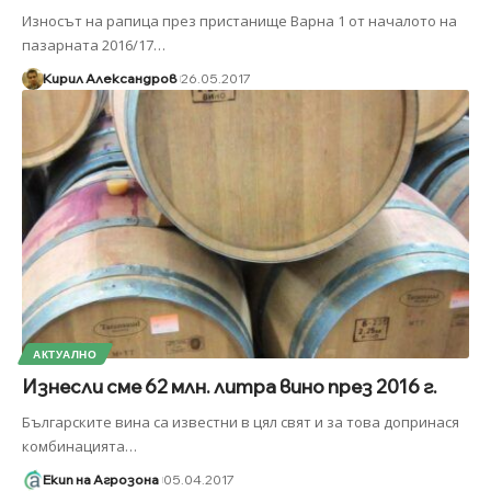
Износът на рапица през пристанище Варна 1 от началото на
пазарната 2016/17
…
Кирил Александров
26.05.2017
АКТУАЛНО
Изнесли сме 62 млн. литра вино през 2016 г.
Българските вина са известни в цял свят и за това допринася
комбинацията
…
Екип на Агрозона
05.04.2017