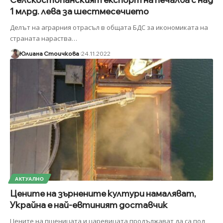
1 млрд. лева за шестмесечието
Делът на аграрния отрасъл в общата БДС за икономиката на
страната нараства
…
Юлиана Стоичкова
24.11.2022
АКТУАЛНО
Цените на зърнените култури намаляват,
Украйна е най-евтиният доставчик
Цените на пшеницата и царевицата продължават да са под