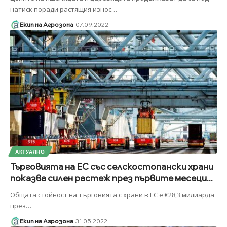
натиск поради растящия износ
…
Екип на Агрозона
07.09.2022
АКТУАЛНО
Търговията на ЕС със селскостопански храни
показва силен растеж през първите месеци...
Общата стойност на търговията с храни в ЕС е €28,3 милиарда
през
…
Екип на Агрозона
31.05.2022