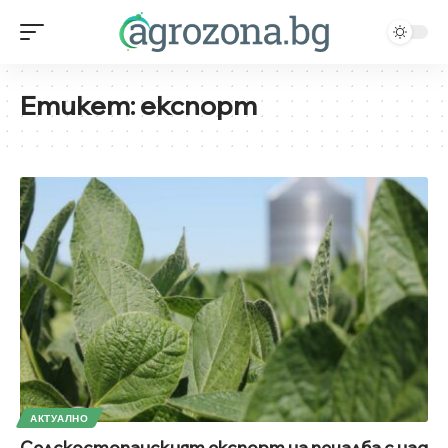
Етикет:
експорт
АКТУАЛНО
Селскостопанският експорт на печалба с над