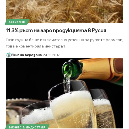
АКТУАЛНО
11,3% ръст на агро продукцията в Русия
Тази година беше изключително успешна за руските фермери,
това е коментирал министърът
…
Екип на Агрозона
24.12.2017
БИЗНЕС & ИНДУСТРИЯ