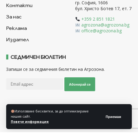
гр. София, 1606
Контакти
бул. Христо Ботев 17, ет. 7
За нас
+359 2 851 1821
agrozona@agrozona.bg
Реклама
office@agrozona.bg
Издател
СЕДМИЧЕН БЮЛЕТИН
Запиши се за седмичния бюлетин на Агрозона.
Абонирай се
Последвайте ни
Използваме бисквитки, за да оптимизираме
нашия сайт.
Приемам
Повече информация
Общи условия
Политика за използване на “Бисквитки”
Политика за защита на личните данни