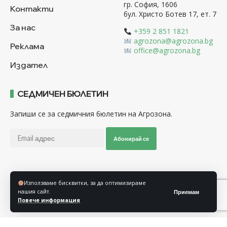
гр. София, 1606
Контакти
бул. Христо Ботев 17, ет. 7
За нас
+359 2 851 1821
agrozona@agrozona.bg
Реклама
office@agrozona.bg
Издател
СЕДМИЧЕН БЮЛЕТИН
Запиши се за седмичния бюлетин на Агрозона.
Абонирай се
Последвайте ни
Използваме бисквитки, за да оптимизираме
нашия сайт.
Приемам
Повече информация
Общи условия
Политика за използване на “Бисквитки”
Политика за защита на личните данни