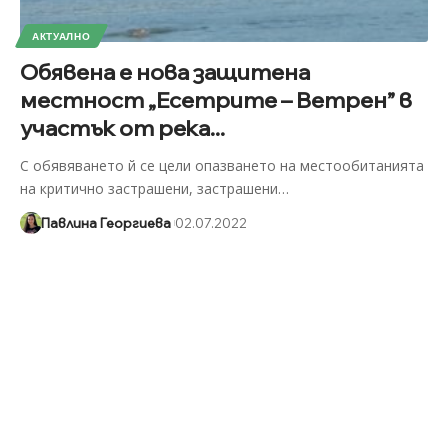
АКТУАЛНО
Обявена е нова защитена
местност „Есетрите – Ветрен” в
участък от река...
С обявяването й се цели опазването на местообитанията
на критично застрашени, застрашени
…
Павлина Георгиева
02.07.2022