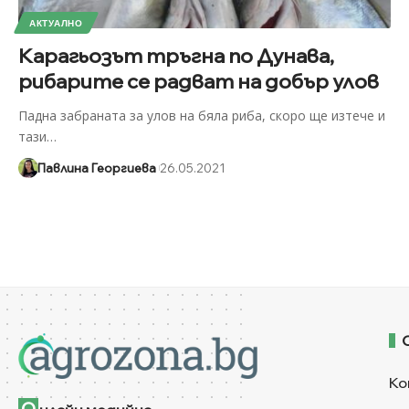
АКТУАЛНО
Карагьозът тръгна по Дунава,
рибарите се радват на добър улов
Падна забраната за улов на бяла риба, скоро ще изтече и
тази
…
Павлина Георгиева
26.05.2021
Ко