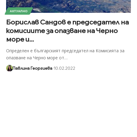
АКТУАЛНО
Борислав Сандов е председател на
комисиите за опазване на Черно
море и...
Определен е българският председател на Комисията за
опазване на Черно море от
…
Павлина Георгиева
10.02.2022