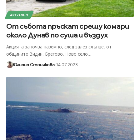
АКТУАЛНО
От събота пръскат срещу комари
около Дунав по суша и въздух
Акцията започва наземно, след залез слънце, от
общините Видин, Брегово, Ново село
…
Юлиана Стоичкова
14.07.2023