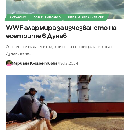
АКТУАЛНО
ЛОВ И РИБОЛОВ
РИБА И АКВАКУЛТУРИ
WWF алармира за изчезването на
есетрите в Дунав
От шестте вида есетри, които са се срещали някога в
Дунав, вече
…
Мариана Климентиева
18.12.2024