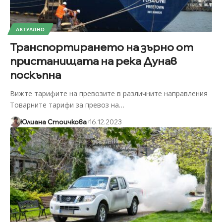
АКТУАЛНО
Транспортирането на зърно от
пристанищата на река Дунав
поскъпна
Вижте тарифите на превозите в различните направления
Товарните тарифи за превоз на
…
Юлиана Стоичкова
16.12.2023