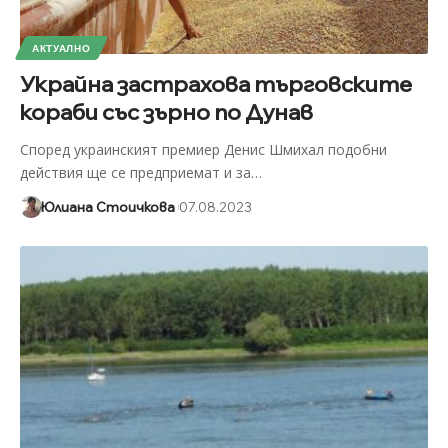
АКТУАЛНО
Украйна застрахова търговските
кораби със зърно по Дунав
Според украинският премиер Денис Шмихал подобни
действия ще се предприемат и за
…
Юлиана Стоичкова
07.08.2023