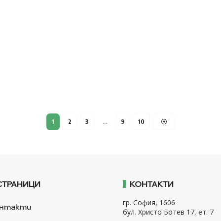
1
2
3
…
9
10
СТРАНИЦИ
КОНТАКТИ
гр. София, 1606
нтакти
бул. Христо Ботев 17, ет. 7