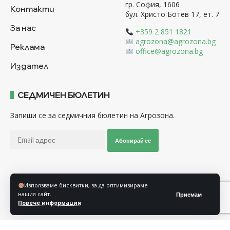
гр. София, 1606
Контакти
бул. Христо Ботев 17, ет. 7
За нас
+359 2 851 1821
agrozona@agrozona.bg
Реклама
office@agrozona.bg
Издател
СЕДМИЧЕН БЮЛЕТИН
Запиши се за седмичния бюлетин на Агрозона.
Абонирай се
Последвайте ни
Използваме бисквитки, за да оптимизираме
нашия сайт.
Приемам
Повече информация
Общи условия
Политика за използване на “Бисквитки”
Политика за защита на личните данни