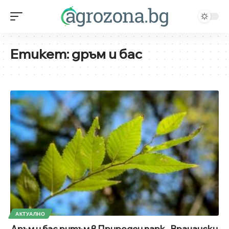
Етикет:
дръм и бас
АКТУАЛНО
Дръм и бас ритъм в Природен парк „Врачански