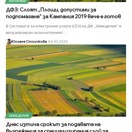
АКТУАЛНО
ДФЗ: Слоят „Площи, допустими за
подпомагане” за Кампания 2019 вече е готов
В Системата за електронни услуги (СЕУ) на ДФ „Земеделие” е
визуализиран окончателният
…
Юлиана Стоичкова
04.03.2020
ЗЕМЕДЕЛИЕ
Днес изтича срокът за подавате на
възражения за специализирания слой за