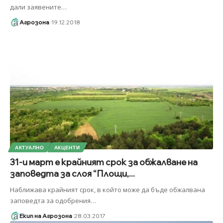
дали заявените
…
Агрозона
19.12.2018
АКТУАЛНО
АКЦЕНТИ
31-и март е крайният срок за обжалване на
заповедта за слоя “Площи,...
Наближава крайният срок, в който може да бъде обжалвана
заповедта за одобрения
…
Екип на Агрозона
28.03.2017