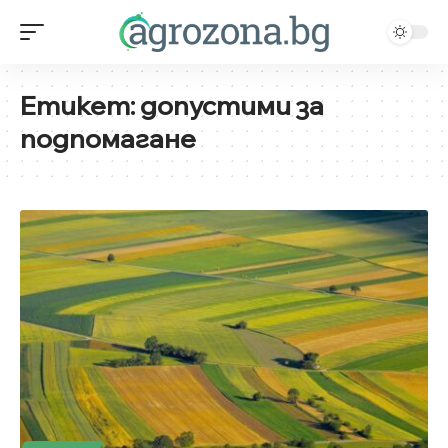
Етикет:
допустими за
подпомагане