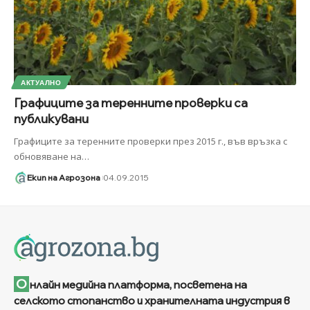
АКТУАЛНО
Графиците за теренните проверки са
публикувани
Графиците за теренните проверки през 2015 г., във връзка с
обновяване на
…
Екип на Агрозона
04.09.2015
О
нлайн медийна платформа, посветена на
селското стопанство и хранителната индустрия в