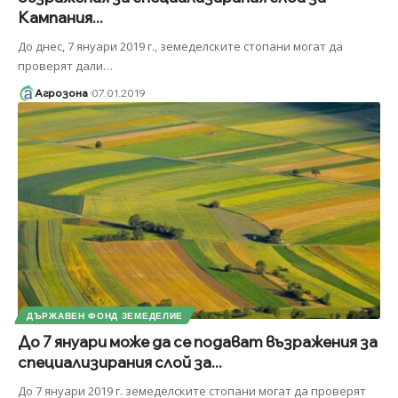
Кампания...
До днес, 7 януари 2019 г., земеделските стопани могат да
проверят дали
…
Агрозона
07.01.2019
ДЪРЖАВЕН ФОНД ЗЕМЕДЕЛИЕ
До 7 януари може да се подават възражения за
специализирания слой за...
До 7 януари 2019 г. земеделските стопани могат да проверят