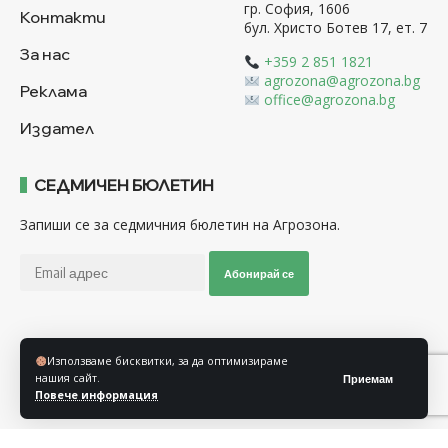
гр. София, 1606
Контакти
бул. Христо Ботев 17, ет. 7
За нас
+359 2 851 1821
agrozona@agrozona.bg
Реклама
office@agrozona.bg
Издател
СЕДМИЧЕН БЮЛЕТИН
Запиши се за седмичния бюлетин на Агрозона.
Абонирай се
Последвайте ни
Използваме бисквитки, за да оптимизираме
нашия сайт.
Приемам
Повече информация
Общи условия
Политика за използване на “Бисквитки”
Политика за защита на личните данни