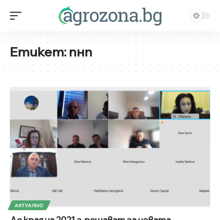
Етикет:
пнп
АКТУАЛНО
До края на 2021 г. решават за новата