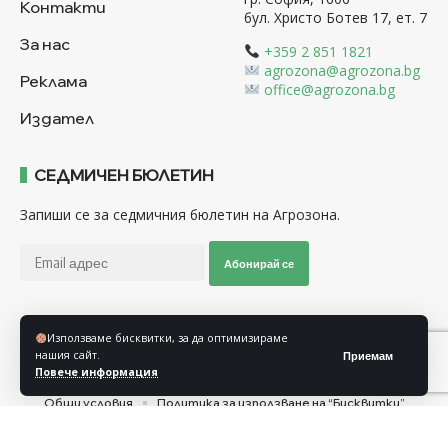
Контакти
бул. Христо Ботев 17, ет. 7
За нас
+359 2 851 1821
agrozona@agrozona.bg
Реклама
office@agrozona.bg
Издател
СЕДМИЧЕН БЮЛЕТИН
Запиши се за седмичния бюлетин на Агрозона.
Абонирай се
Използваме бисквитки, за да оптимизираме
Последвайте ни
нашия сайт.
Приемам
Повече информация
Общи условия
Политика за използване на “Бисквитки”
Политика за защита на личните данни