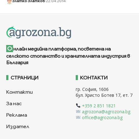
Златко Златков
22.04.2014
О
нлайн медийна платформа, посветена на
селското стопанство и хранителната индустрия в
България
СТРАНИЦИ
КОНТАКТИ
гр. София, 1606
Контакти
бул. Христо Ботев 17, ет. 7
За нас
+359 2 851 1821
agrozona@agrozona.bg
Реклама
office@agrozona.bg
Издател