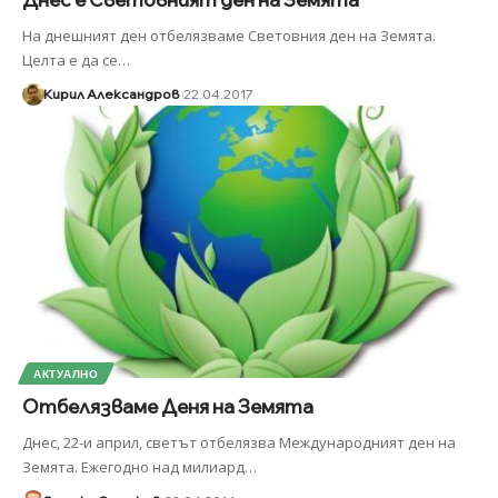
На днешният ден отбелязваме Световния ден на Земята.
Целта е да се
…
Кирил Александров
22.04.2017
АКТУАЛНО
Отбелязваме Деня на Земята
Днес, 22-и април, светът отбелязва Международният ден на
Земята. Ежегодно над милиард
…