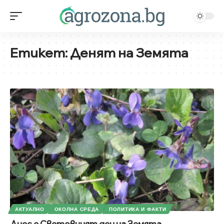
Етикет:
Денят на Земята
АКТУАЛНО
ОКОЛНА СРЕДА
ПОЛИТИКА И ФАКТИ
Днес е Световният ден на Земята