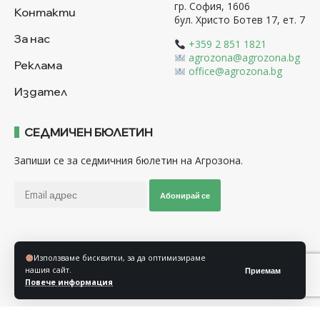
гр. София, 1606
Контакти
бул. Христо Ботев 17, ет. 7
За нас
+359 2 851 1821
agrozona@agrozona.bg
Реклама
office@agrozona.bg
Издател
СЕДМИЧЕН БЮЛЕТИН
Запиши се за седмичния бюлетин на Агрозона.
Абонирай се
Последвайте ни
Използваме бисквитки, за да оптимизираме
нашия сайт.
Приемам
Повече информация
Общи условия
Политика за използване на “Бисквитки”
Политика за защита на личните данни