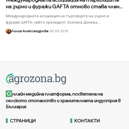
на зърно и фуражи GAFTA отново става член...
Международната асоциация на търговците на зърно и
фуражи GAFTA, чийто президент Златина Донева
…
Лилия Александрова
30.09.2015
О
нлайн медийна платформа, посветена на
селското стопанство и хранителната индустрия в
България
СТРАНИЦИ
КОНТАКТИ