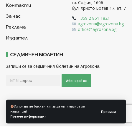
гр. София, 1606
Контакти
бул. Христо Ботев 17, ет. 7
За нас
+359 2 851 1821
agrozona@agrozona.bg
Реклама
office@agrozona.bg
Издател
СЕДМИЧЕН БЮЛЕТИН
Запиши се за седмичния бюлетин на Агрозона.
Абонирай се
Последвайте ни
Използваме бисквитки, за да оптимизираме
нашия сайт.
Приемам
Повече информация
Общи условия
Политика за използване на “Бисквитки”
Политика за защита на личните данни