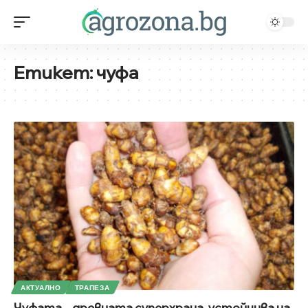
Етикет:
чуфа
АКТУАЛНО
ТРАПЕЗА
Чуфата – древната суперхрана, устойчива на