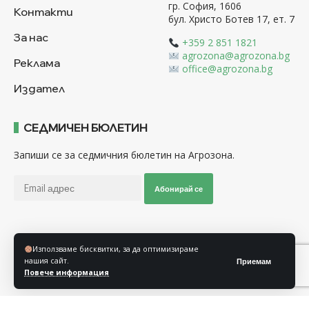
гр. София, 1606
Контакти
бул. Христо Ботев 17, ет. 7
За нас
+359 2 851 1821
agrozona@agrozona.bg
Реклама
office@agrozona.bg
Издател
СЕДМИЧЕН БЮЛЕТИН
Запиши се за седмичния бюлетин на Агрозона.
Абонирай се
Последвайте ни
Използваме бисквитки, за да оптимизираме
нашия сайт.
Приемам
Повече информация
Общи условия
Политика за използване на “Бисквитки”
Политика за защита на личните данни