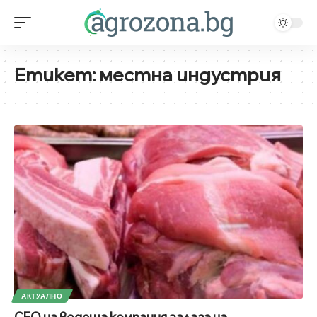
Етикет:
местна индустрия
АКТУАЛНО
CEO на водеща компания залага на