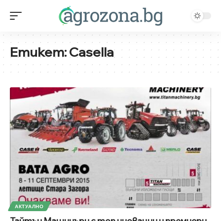
Етикет:
Casella
АКТУАЛНО
Тайтън Машинъри с топ иновации и премиери