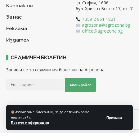
гр. София, 1606
Контакти
бул. Христо Ботев 17, ет. 7
За нас
+359 2 851 1821
agrozona@agrozona.bg
Реклама
office@agrozona.bg
Издател
СЕДМИЧЕН БЮЛЕТИН
Запиши се за седмичния бюлетин на Агрозона.
Абонирай се
Последвайте ни
Използваме бисквитки, за да оптимизираме
нашия сайт.
Приемам
Повече информация
Общи условия
Политика за използване на “Бисквитки”
Политика за защита на личните данни