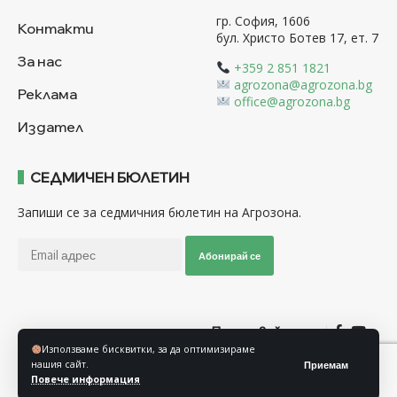
гр. София, 1606
Контакти
бул. Христо Ботев 17, ет. 7
За нас
+359 2 851 1821
agrozona@agrozona.bg
Реклама
office@agrozona.bg
Издател
СЕДМИЧЕН БЮЛЕТИН
Запиши се за седмичния бюлетин на Агрозона.
Абонирай се
Последвайте ни
Използваме бисквитки, за да оптимизираме
нашия сайт.
Приемам
Общи условия
Политика за използване на “Бисквитки”
Повече информация