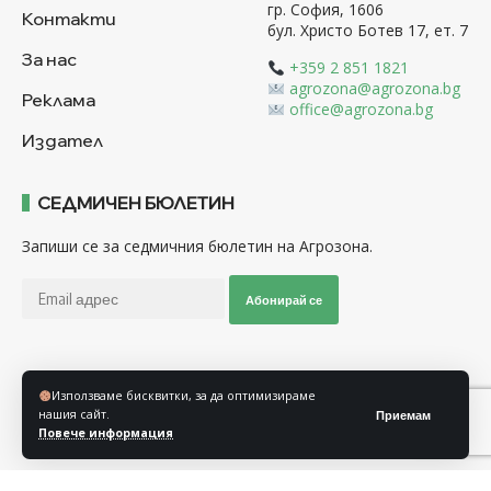
гр. София, 1606
Контакти
бул. Христо Ботев 17, ет. 7
За нас
+359 2 851 1821
agrozona@agrozona.bg
Реклама
office@agrozona.bg
Издател
СЕДМИЧЕН БЮЛЕТИН
Запиши се за седмичния бюлетин на Агрозона.
Абонирай се
Последвайте ни
Използваме бисквитки, за да оптимизираме
нашия сайт.
Приемам
Повече информация
Общи условия
Политика за използване на “Бисквитки”
Политика за защита на личните данни