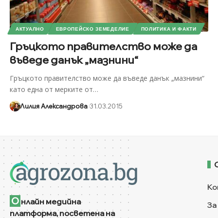
АКТУАЛНО
ЕВРОПЕЙСКО ЗЕМЕДЕЛИЕ
ПОЛИТИКА И ФАКТИ
Гръцкото правителство може да
въведе данък „мазнини“
Гръцкото правителство може да въведе данък „мазнини“
като една от мерките от
…
Лилия Александрова
31.03.2015
Ко
О
нлайн медийна
За
платформа, посветена на