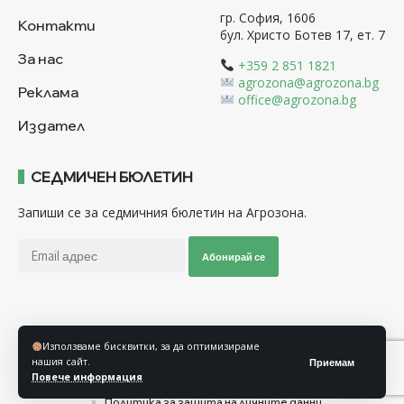
гр. София, 1606
Контакти
бул. Христо Ботев 17, ет. 7
За нас
+359 2 851 1821
agrozona@agrozona.bg
Реклама
office@agrozona.bg
Издател
СЕДМИЧЕН БЮЛЕТИН
Запиши се за седмичния бюлетин на Агрозона.
Абонирай се
Последвайте ни
Използваме бисквитки, за да оптимизираме
нашия сайт.
Приемам
Повече информация
Общи условия
Политика за използване на “Бисквитки”
Политика за защита на личните данни