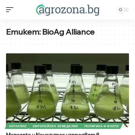
Етикет:
BioAg Alliance
АКТУАЛНО
ЕВРОПЕЙСКО ЗЕМЕДЕЛИЕ
ПОЛИТИКА И ФАКТИ
Monsanto и Novozymes напредват в