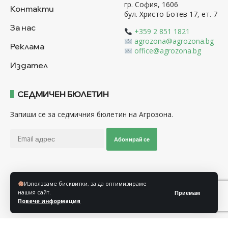
гр. София, 1606
Контакти
бул. Христо Ботев 17, ет. 7
За нас
+359 2 851 1821
agrozona@agrozona.bg
Реклама
office@agrozona.bg
Издател
СЕДМИЧЕН БЮЛЕТИН
Запиши се за седмичния бюлетин на Агрозона.
Абонирай се
Последвайте ни
Използваме бисквитки, за да оптимизираме
нашия сайт.
Приемам
Повече информация
Общи условия
Политика за използване на “Бисквитки”
Политика за защита на личните данни