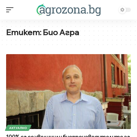
Етикет:
Био Агра
АКТУАЛНО
100% са се увеличили биопроизводителите за