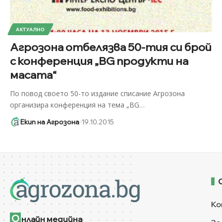
АКТУАЛНО
Агрозона отбелязва 50-тия си брой
с конференция „BG продукти на
масата“
По повод своето 50-то издание списание Агрозона
организира конференция на тема „BG
…
Екип на Агрозона
19.10.2015
Ко
О
нлайн медийна