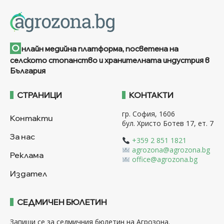
О
нлайн медийна платформа, посветена на
селското стопанство и хранителната индустрия в
България
СТРАНИЦИ
КОНТАКТИ
гр. София, 1606
Контакти
бул. Христо Ботев 17, ет. 7
За нас
+359 2 851 1821
agrozona@agrozona.bg
Реклама
office@agrozona.bg
Издател
СЕДМИЧЕН БЮЛЕТИН
Запиши се за седмичния бюлетин на Агрозона.