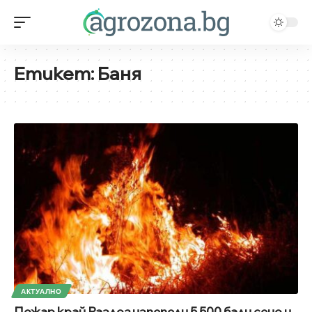
Етикет:
Баня
АКТУАЛНО
Пожар край Разлог изпепели 5 500 бали сено и