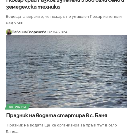
земеделска техника
Водещата версия е, че пожарът е умишлен Пожар изпепели
над 5 500
…
Павлина Георгиева
02.04.2024
АКТУАЛНО
Празник на водата стартира в с. Баня
Празник на водата ще се организира за пръв път в село
Баня.
…