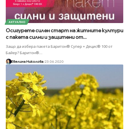
АКТУАЛНО
Осигурете силен старт на житните култури
с пакета силни и защитени от...
Защо да избера пакета Баритон® Супер + Децис® 100 от
Байер? Баритон®
…
Евелина Николова
23.06.2020