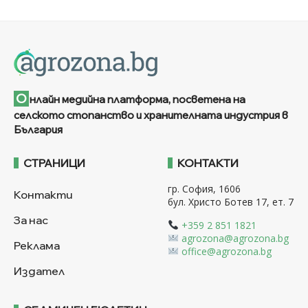
О
нлайн медийна платформа, посветена на
селското стопанство и хранителната индустрия в
България
СТРАНИЦИ
КОНТАКТИ
гр. София, 1606
Контакти
бул. Христо Ботев 17, ет. 7
За нас
+359 2 851 1821
agrozona@agrozona.bg
Реклама
office@agrozona.bg
Издател