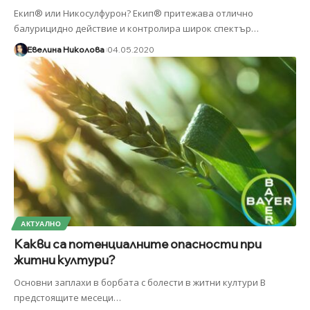
Екип® или Никосулфурон? Екип® притежава отлично
балурицидно действие и контролира широк спектър
…
Евелина Николова
04.05.2020
АКТУАЛНО
Какви са потенциалните опасности при
житни култури?
Основни заплахи в борбата с болести в житни култури В
предстоящите месеци
…