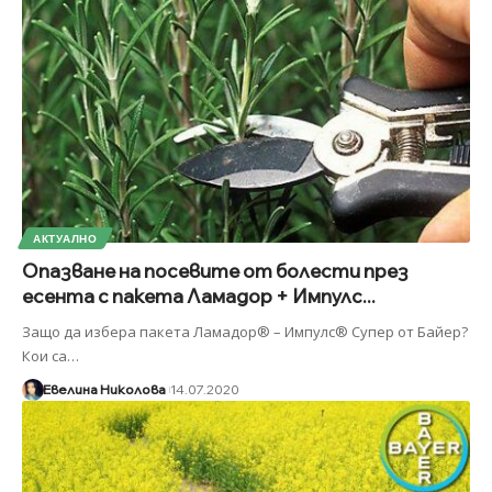
АКТУАЛНО
Опазване на посевите от болести през
есента с пакета Ламадор + Импулс...
Защо да избера пакета Ламадор® – Импулс® Супер от Байер?
Кои са
…
Евелина Николова
14.07.2020