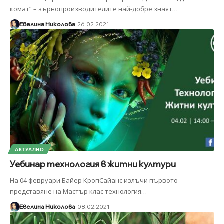
комат” – зърнопроизводителите най-добре знаят
…
Евелина Николова
26.02.2021
АКТУАЛНО
Уебинар технология в житни култури
На 04 февруари Байер КропСайанс излъчи първото
представяне на Мастър клас технология
…
Евелина Николова
08.02.2021