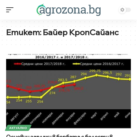
Етикет:
Байер КропСайанс
АКТУАЛНО
Основни заплахи в борбата с болести в