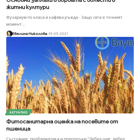
житни култури
Фузариум по класа и кафява ръжда - Защо сега е точният
момент
…
Евелина Николова
19.05.2021
АКТУАЛНО
Фитосанитарна оценка на посевите от
пшеница
Състояние, проблематика и препоръки “Дебел сняг, дебел