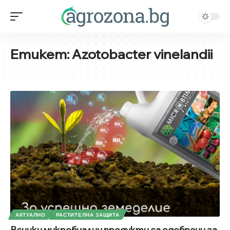
Етикет:
Azotobacter vinelandii
АКТУАЛНО
РАСТИТЕЛНА ЗАЩИТА
Всички микробиални продукти са одобрени за