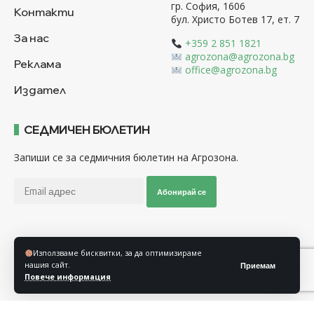
гр. София, 1606
Контакти
бул. Христо Ботев 17, ет. 7
За нас
+359 2 851 1821
agrozona@agrozona.bg
Реклама
office@agrozona.bg
Издател
СЕДМИЧЕН БЮЛЕТИН
Запиши се за седмичния бюлетин на Агрозона.
Абонирай се
Последвайте ни
Използваме бисквитки, за да оптимизираме
нашия сайт.
Приемам
Повече информация
Общи условия
Политика за използване на “Бисквитки”
Политика за защита на личните данни