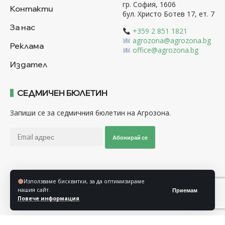
гр. София, 1606
Контакти
бул. Христо Ботев 17, ет. 7
За нас
+359 2 851 1821
agrozona@agrozona.bg
Реклама
office@agrozona.bg
Издател
СЕДМИЧЕН БЮЛЕТИН
Запиши се за седмичния бюлетин на Агрозона.
Абонирай се
Последвайте ни
Използваме бисквитки, за да оптимизираме
нашия сайт.
Приемам
Повече информация
Общи условия
Политика за използване на “Бисквитки”
Политика за защита на личните данни