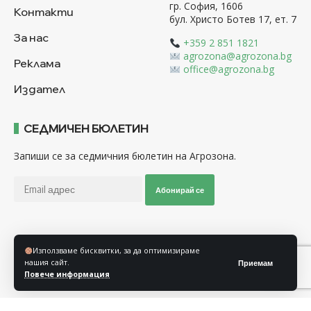
гр. София, 1606
Контакти
бул. Христо Ботев 17, ет. 7
За нас
+359 2 851 1821
agrozona@agrozona.bg
Реклама
office@agrozona.bg
Издател
СЕДМИЧЕН БЮЛЕТИН
Запиши се за седмичния бюлетин на Агрозона.
Абонирай се
Последвайте ни
Използваме бисквитки, за да оптимизираме
нашия сайт.
Приемам
Повече информация
Общи условия
Политика за използване на “Бисквитки”
Политика за защита на личните данни