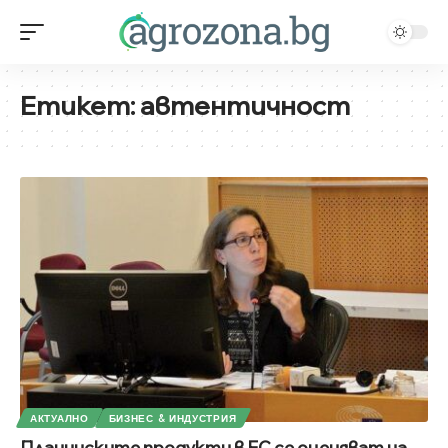
Етикет:
автентичност
АКТУАЛНО
БИЗНЕС & ИНДУСТРИЯ
Планинските продукти в ЕС се оценяват на