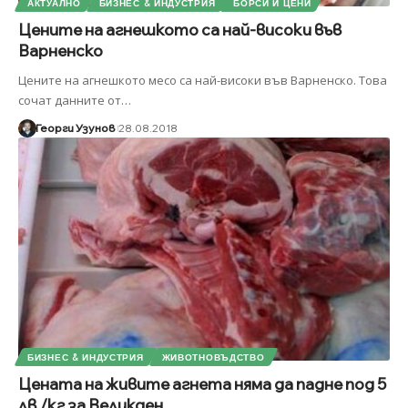
АКТУАЛНО
БИЗНЕС & ИНДУСТРИЯ
БОРСИ И ЦЕНИ
Цените на агнешкото са най-високи във
Варненско
Цените на агнешкото месо са най-високи във Варненско. Това
сочат данните от
…
Георги Узунов
28.08.2018
БИЗНЕС & ИНДУСТРИЯ
ЖИВОТНОВЪДСТВО
Цената на живите агнета няма да падне под 5
лв./кг за Великден