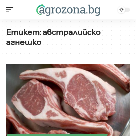
Етикет:
австралийско
агнешко