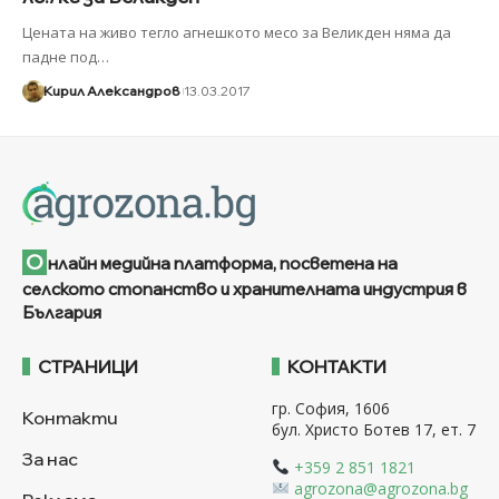
Цената на живо тегло агнешкото месо за Великден няма да
падне под
…
Кирил Александров
13.03.2017
О
нлайн медийна платформа, посветена на
селското стопанство и хранителната индустрия в
България
СТРАНИЦИ
КОНТАКТИ
гр. София, 1606
Контакти
бул. Христо Ботев 17, ет. 7
За нас
+359 2 851 1821
agrozona@agrozona.bg