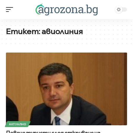
Етикет:
авиолиния
АКТУАЛНО
Повече туристи след откриване на