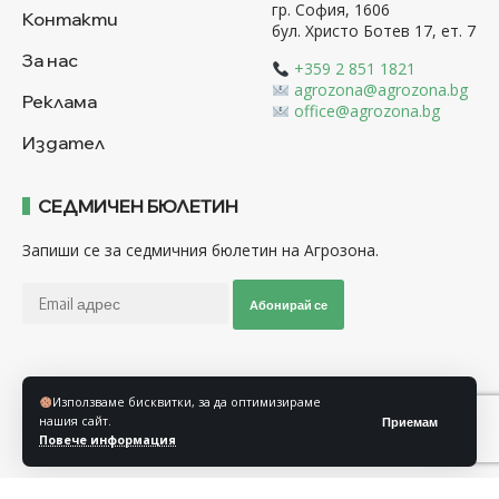
гр. София, 1606
Контакти
бул. Христо Ботев 17, ет. 7
За нас
+359 2 851 1821
agrozona@agrozona.bg
Реклама
office@agrozona.bg
Издател
СЕДМИЧЕН БЮЛЕТИН
Запиши се за седмичния бюлетин на Агрозона.
Абонирай се
Последвайте ни
Използваме бисквитки, за да оптимизираме
нашия сайт.
Приемам
Повече информация
Общи условия
Политика за използване на “Бисквитки”
Политика за защита на личните данни