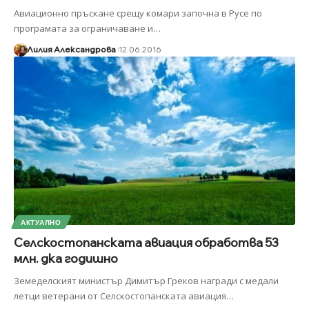
Авиационно пръскане срещу комари започна в Русе по
програмата за ограничаване и
…
Лилия Александрова
12.06.2016
АКТУАЛНО
Селскостопанската авиация обработва 53
млн. дка годишно
Земеделският министър Димитър Греков награди с медали
летци ветерани от Селскостопанската авиация
…