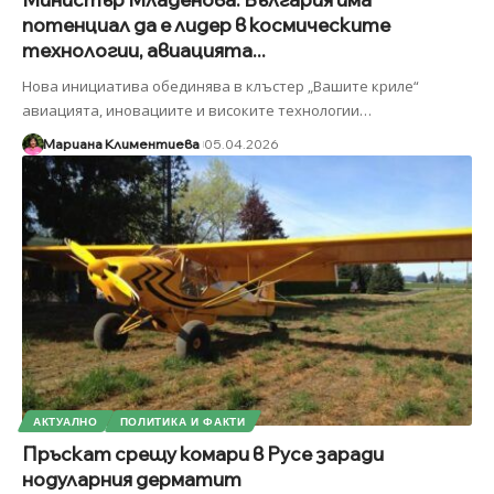
потенциал да е лидер в космическите
технологии, авиацията...
Нова инициатива обединява в клъстер „Вашите криле“
авиацията, иновациите и високите технологии
…
Мариана Климентиева
05.04.2026
АКТУАЛНО
ПОЛИТИКА И ФАКТИ
Пръскат срещу комари в Русе заради
нодуларния дерматит