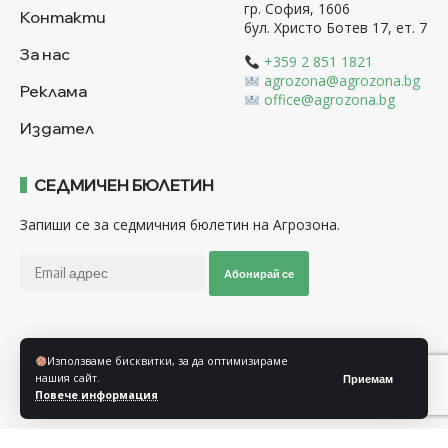
гр. София, 1606
Контакти
бул. Христо Ботев 17, ет. 7
За нас
+359 2 851 1821
agrozona@agrozona.bg
Реклама
office@agrozona.bg
Издател
СЕДМИЧЕН БЮЛЕТИН
Запиши се за седмичния бюлетин на Агрозона.
Абонирай се
Последвайте ни
Използваме бисквитки, за да оптимизираме
нашия сайт.
Приемам
Повече информация
Общи условия
Политика за използване на “Бисквитки”
Политика за защита на личните данни