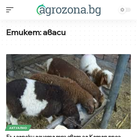
Етикет:
аваси
АКТУАЛНО
Български агнета тръгват за Катар през