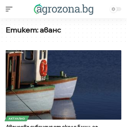
Етикет:
аванс
АКТУАЛНО
Авансова субсидия от около 5 млн. за