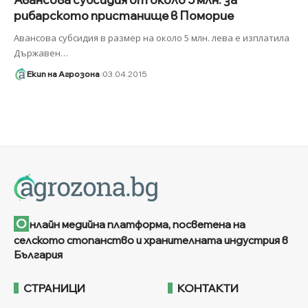
рибарското пристанище в Поморие
Авансова субсидия в размер на около 5 млн. лева е изплатила
Държавен
…
Екип на Агрозона
03.04.2015
О
нлайн медийна платформа, посветена на
селското стопанство и хранителната индустрия в
България
СТРАНИЦИ
КОНТАКТИ