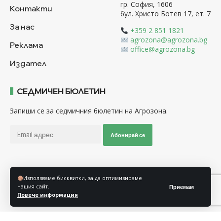
гр. София, 1606
Контакти
бул. Христо Ботев 17, ет. 7
За нас
+359 2 851 1821
agrozona@agrozona.bg
Реклама
office@agrozona.bg
Издател
СЕДМИЧЕН БЮЛЕТИН
Запиши се за седмичния бюлетин на Агрозона.
Абонирай се
Последвайте ни
Използваме бисквитки, за да оптимизираме
нашия сайт.
Приемам
Повече информация
Общи условия
Политика за използване на “Бисквитки”
Политика за защита на личните данни