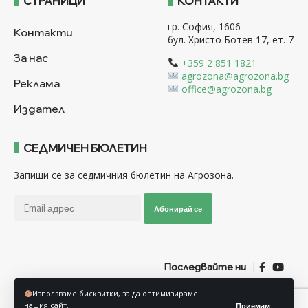
СТРАНИЦИ
КОНТАКТИ
гр. София, 1606
Контакти
бул. Христо Ботев 17, ет. 7
За нас
+359 2 851 1821
agrozona@agrozona.bg
Реклама
office@agrozona.bg
Издател
СЕДМИЧЕН БЮЛЕТИН
Запиши се за седмичния бюлетин на Агрозона.
Абонирай се
Последвайте ни
Използваме бисквитки, за да оптимизираме
Общи условия
Политика за използване на “Бисквитки”
нашия сайт.
Приемам