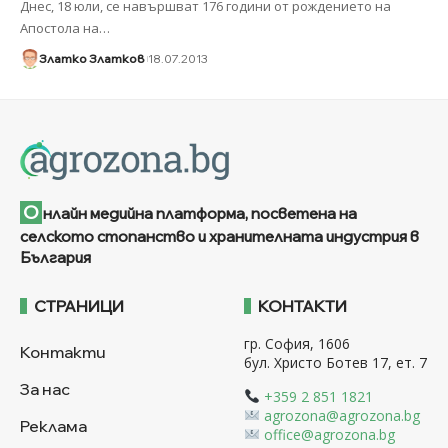
Днес, 18 юли, се навършват 176 години от рождението на
Апостола на
…
Златко Златков
18.07.2013
О
нлайн медийна платформа, посветена на
селското стопанство и хранителната индустрия в
България
СТРАНИЦИ
КОНТАКТИ
гр. София, 1606
Контакти
бул. Христо Ботев 17, ет. 7
За нас
+359 2 851 1821
agrozona@agrozona.bg
Реклама
office@agrozona.bg