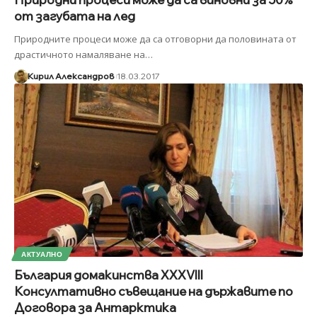
от загубата на лед
Природните процеси може да са отговорни да половината от
драстичното намаляване на
…
Кирил Александров
18.03.2017
АКТУАЛНО
България домакинства XXXVIII
Консултативно съвещание на държавите по
Договора за Антарктика