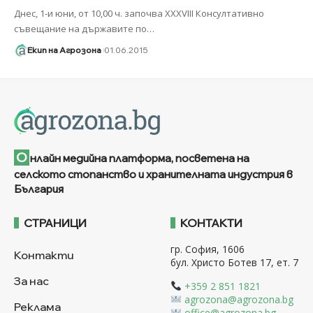
Днес, 1-и юни, от 10,00 ч. започва XXXVIII Консултативно
съвещание на държавите по
…
Екип на Агрозона
01.06.2015
О
нлайн медийна платформа, посветена на
селското стопанство и хранителната индустрия в
България
СТРАНИЦИ
КОНТАКТИ
гр. София, 1606
Контакти
бул. Христо Ботев 17, ет. 7
За нас
+359 2 851 1821
agrozona@agrozona.bg
Реклама
office@agrozona.bg