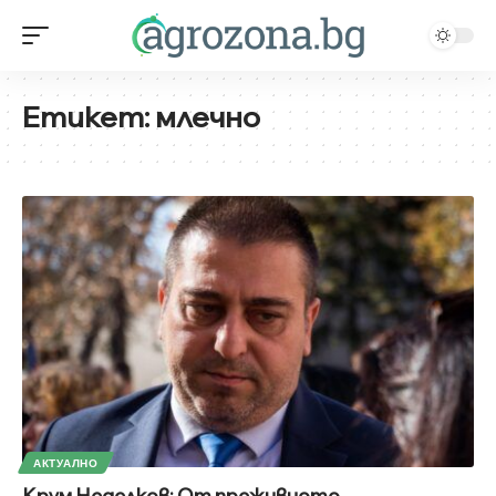
Етикет:
млечно
АКТУАЛНО
Крум Неделков: От преживното