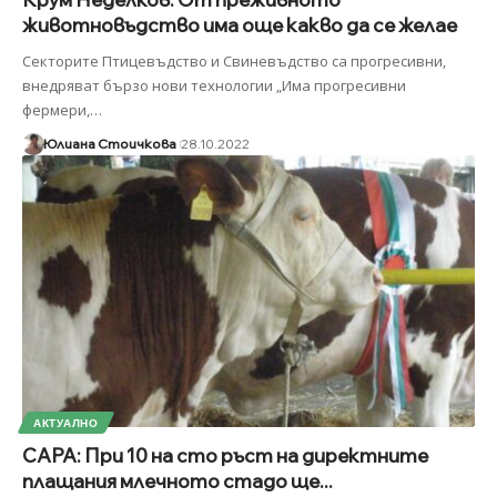
животновъдство има още какво да се желае
Секторите Птицевъдство и Свиневъдство са прогресивни,
внедряват бързо нови технологии „Има прогресивни
фермери,
…
Юлиана Стоичкова
28.10.2022
АКТУАЛНО
САРА: При 10 на сто ръст на директните
плащания млечното стадо ще...