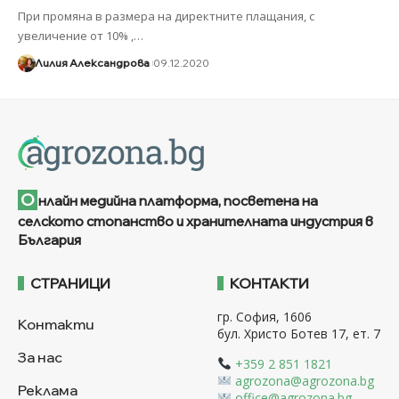
При промяна в размера на директните плащания, с
увеличение от 10% ,
…
Лилия Александрова
09.12.2020
О
нлайн медийна платформа, посветена на
селското стопанство и хранителната индустрия в
България
СТРАНИЦИ
КОНТАКТИ
гр. София, 1606
Контакти
бул. Христо Ботев 17, ет. 7
За нас
+359 2 851 1821
agrozona@agrozona.bg
Реклама
office@agrozona.bg