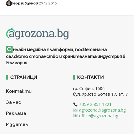
Георги Узунов
29.12.2016
О
нлайн медийна платформа, посветена на
селското стопанство и хранителната индустрия в
България
СТРАНИЦИ
КОНТАКТИ
гр. София, 1606
Контакти
бул. Христо Ботев 17, ет. 7
За нас
+359 2 851 1821
agrozona@agrozona.bg
Реклама
office@agrozona.bg
Издател