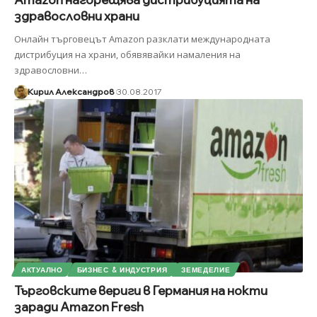
здравословни храни
Онлайн търговецът Amazon разклати международната
дистрибуция на храни, обявявайки намаления на
здравословни
…
Кирил Александров
30.08.2017
АКТУАЛНО
БИЗНЕС & ИНДУСТРИЯ
ЗЕМЕДЕЛИЕ
Търговските вериги в Германия на нокти
заради Amazon Fresh